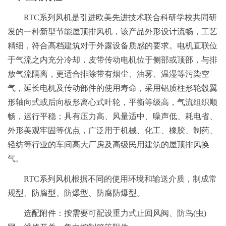
RTC系列风机是引进欧美先进技术联合科研学校共同研
发的一种新型节能屋顶排风机，该产品外形设计流畅，工艺
精细，符合高档建筑对于外露设备质感的要求。电机直联位
于气流之内充分冷却，皮带传动电机位于侧部或顶部，与排
放气流隔离，更适合排除带有烟尘、油雾、温湿等污染空
气，延长电机及传动部件的使用寿命，采用铝质柱形轮毂翼
形轴向式或后向板形离心式叶轮，平衡等级高，气流组织顺
畅，运行平稳；具有压力高、风量适中、噪声低、耗电省、
外形美观牢固等优点，广泛用于机械、化工、橡胶、制药、
轻纺等行业的车间高大厂房及高级民用建筑的屋顶排风换
气。
RTC系列风机根据不同的使用环境和输送介质，制成常
规型、防腐型、防爆型、防腐防爆型。
选配附件：按需要可配设重力式止回风阀、防鸟(虫)