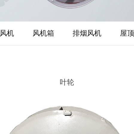
风机
风机箱
排烟风机
屋
叶轮