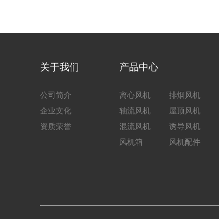
关于我们
产品中心
公司简介
离心风机
排烟风机
企业文化
轴流风机
屋顶风机
资质荣誉
混流风机
诱导风机
风机箱
风机配件