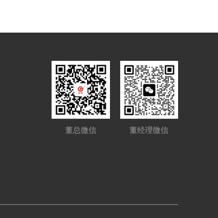
董总微信
董经理微信