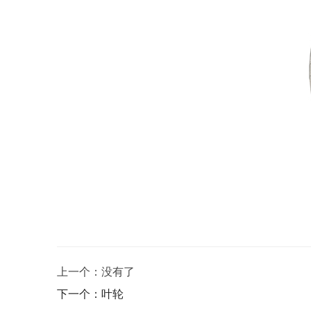
上一个：没有了
下一个：叶轮