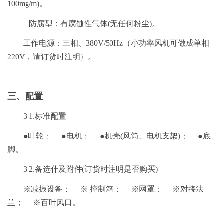
100mg/m)。
防腐型：有腐蚀性气体(无任何粉尘)。
工作电源：三相、380V/50Hz（小功率风机可做成单相
220V，请订货时注明）。
三、配置
3.1.标准配置
●叶轮； ●电机； ●机壳(风筒、电机支架)； ●底
脚。
3.2.备选什及附件(订货时注明是否购买)
※减振设备； ※ 控制箱； ※网罩； ※对接法
兰； ※百叶风口。