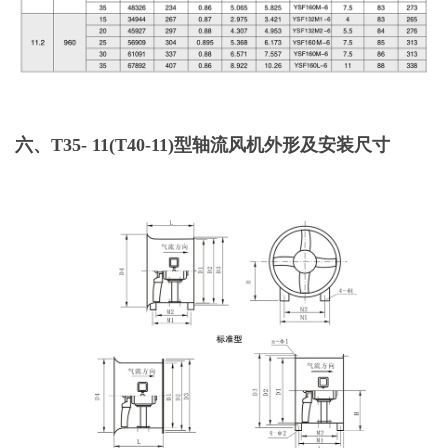
六、T35- 11(T40-11)型轴流风机外形及安装尺寸