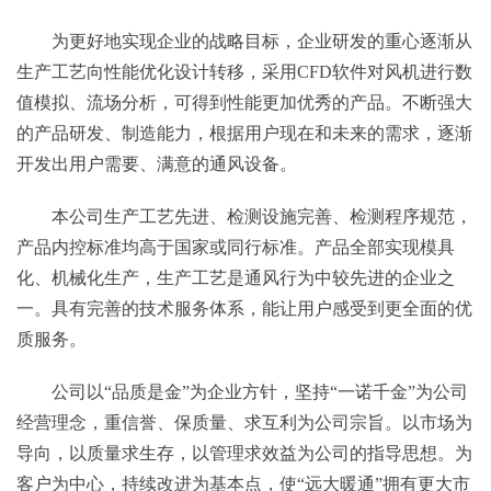
为更好地实现企业的战略目标，企业研发的重心逐渐从
生产工艺向性能优化设计转移，采用CFD软件对风机进行数
值模拟、流场分析，可得到性能更加优秀的产品。不断强大
的产品研发、制造能力，根据用户现在和未来的需求，逐渐
开发出用户需要、满意的通风设备。
本公司生产工艺先进、检测设施完善、检测程序规范，
产品内控标准均高于国家或同行标准。产品全部实现模具
化、机械化生产，生产工艺是通风行为中较先进的企业之
一。具有完善的技术服务体系，能让用户感受到更全面的优
质服务。
公司以“品质是金”为企业方针，坚持“一诺千金”为公司
经营理念，重信誉、保质量、求互利为公司宗旨。以市场为
导向，以质量求生存，以管理求效益为公司的指导思想。为
客户为中心，持续改进为基本点，使“远大暖通”拥有更大市