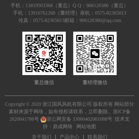
手机：13819503368（董总）
Q Q：906120380（董总）
手机：13916761268（董经理）
座机：0575-82365813
传真：0575-82365813
邮箱：906120380@qq.com
董总微信
董经理微信
Copyright © 2020 浙江国风风机有限公司 版权所有 网站部分
素材来源于网络，如有侵权请联系，立即删除。
浙ICP备
2020041786号
浙公网安备 33060402001088号
技术支
持：
鼎成网络
网站地图
关于我们
产品中心
联系我们