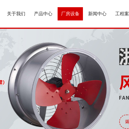
关于我们
产品中心
厂房设备
新闻中心
工程案