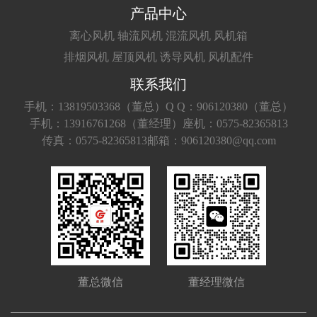
产品中心
离心风机
轴流风机
混流风机
风机箱
排烟风机
屋顶风机
诱导风机
风机配件
联系我们
手机：13819503368（董总）
Q Q：906120380（董总）
手机：13916761268（董经理）
座机：0575-82365813
传真：0575-82365813
邮箱：906120380@qq.com
董总微信
董经理微信