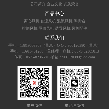
公司简介
企业文化
资质荣誉
产品中心
离心风机
轴流风机
混流风机
风机箱
排烟风机
屋顶风机
诱导风机
风机配件
联系我们
手机：13819503368（董总）
Q Q：906120380（董总）
手机：13916761268（董经理）
座机：0575-82365813
传真：0575-82365813
邮箱：906120380@qq.com
董总微信
董经理微信