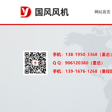
国风风机
网站首页