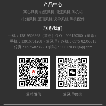
产品中心
离心风机
轴流风机
混流风机
风机箱
排烟风机
屋顶风机
诱导风机
风机配件
联系我们
手机：13819503368（董总）
Q Q：906120380（董总）
手机：13916761268（董经理）
座机：0575-82365813
传真：0575-82365813
邮箱：906120380@qq.com
董总微信
董经理微信