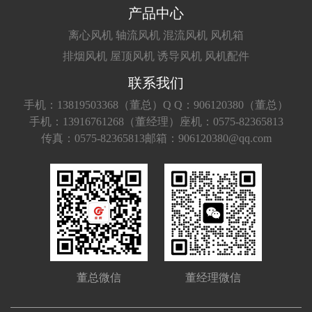
产品中心
离心风机
轴流风机
混流风机
风机箱
排烟风机
屋顶风机
诱导风机
风机配件
联系我们
手机：13819503368（董总）
Q Q：906120380（董总）
手机：13916761268（董经理）
座机：0575-82365813
传真：0575-82365813
邮箱：906120380@qq.com
董总微信
董经理微信