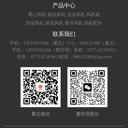
产品中心
离心风机
轴流风机
混流风机
风机箱
排烟风机
屋顶风机
诱导风机
风机配件
联系我们
手机：13819503368（董总）
Q Q：906120380（董总）
手机：13916761268（董经理）
座机：0575-82365813
传真：0575-82365813
邮箱：906120380@qq.com
董总微信
董经理微信