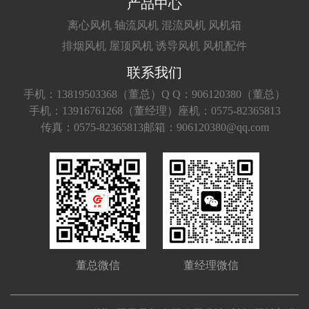
产品中心
离心风机
轴流风机
混流风机
风机箱
排烟风机
屋顶风机
诱导风机
风机配件
联系我们
手机：13819503368（董总）
Q Q：906120380（董总）
手机：13916761268（董经理）
座机：0575-82365813
传真：0575-82365813
邮箱：906120380@qq.com
董总微信
董经理微信