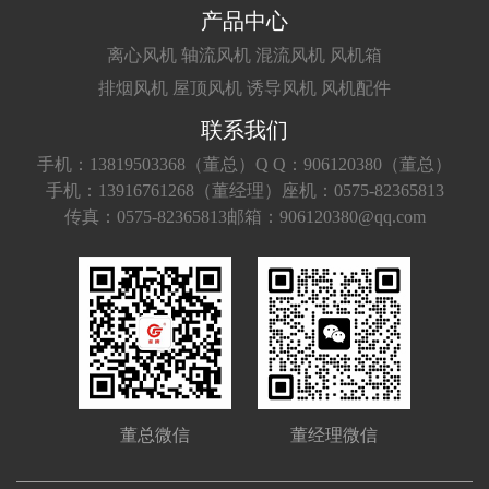
产品中心
离心风机
轴流风机
混流风机
风机箱
排烟风机
屋顶风机
诱导风机
风机配件
联系我们
手机：13819503368（董总）
Q Q：906120380（董总）
手机：13916761268（董经理）
座机：0575-82365813
传真：0575-82365813
邮箱：906120380@qq.com
董总微信
董经理微信