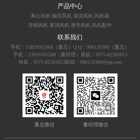
产品中心
离心风机
轴流风机
混流风机
风机箱
排烟风机
屋顶风机
诱导风机
风机配件
联系我们
手机：13819503368（董总）
Q Q：906120380（董总）
手机：13916761268（董经理）
座机：0575-82365813
传真：0575-82365813
邮箱：906120380@qq.com
董总微信
董经理微信