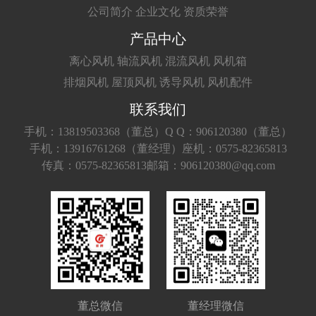
公司简介
企业文化
资质荣誉
产品中心
离心风机
轴流风机
混流风机
风机箱
排烟风机
屋顶风机
诱导风机
风机配件
联系我们
手机：13819503368（董总）
Q Q：906120380（董总）
手机：13916761268（董经理）
座机：0575-82365813
传真：0575-82365813
邮箱：906120380@qq.com
董总微信
董经理微信