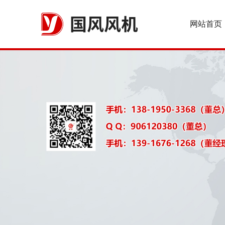
国风风机
网站首页