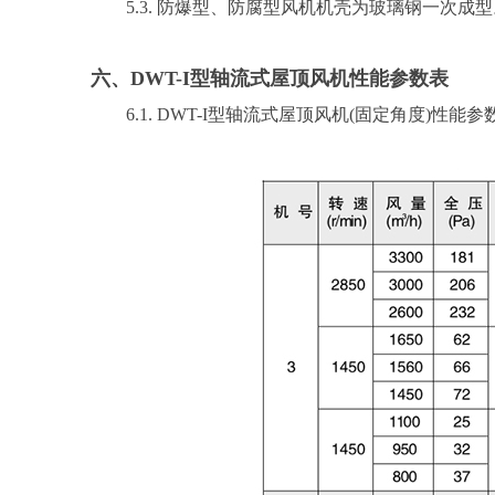
5.3. 防爆型、防腐型风机机壳为玻璃钢一次成
六、DWT-I型轴流式屋顶风机性能参数表
6.1. DWT-I型轴流式屋顶风机(固定角度)性能参