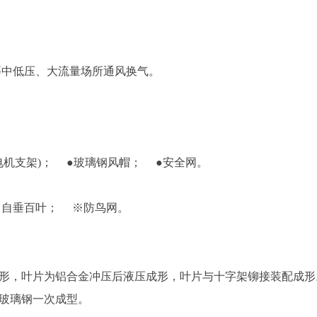
等中低压、大流量场所通风换气。
机支架)； ●玻璃钢风帽； ●安全网。
自垂百叶； ※防鸟网。
压成形，叶片为铝合金冲压后液压成形，叶片与十字架铆接装配成形
为玻璃钢一次成型。