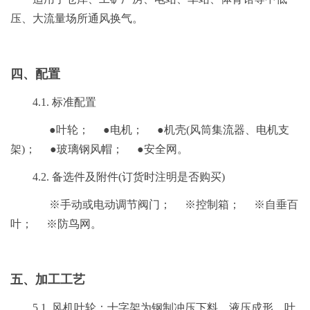
压、大流量场所通风换气。
四、配置
4.1. 标准配置
●叶轮； ●电机； ●机壳(风筒集流器、电机支
架)； ●玻璃钢风帽； ●安全网。
4.2. 备选件及附件(订货时注明是否购买)
※手动或电动调节阀门； ※控制箱； ※自垂百
叶； ※防鸟网。
五、加工工艺
5.1. 风机叶轮：十字架为钢制冲压下料，液压成形，叶