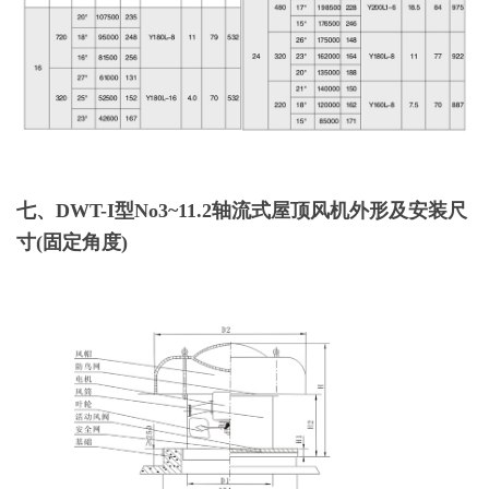
七、DWT-I型No3~11.2轴流式屋顶风机外形及安装尺
寸(固定角度)