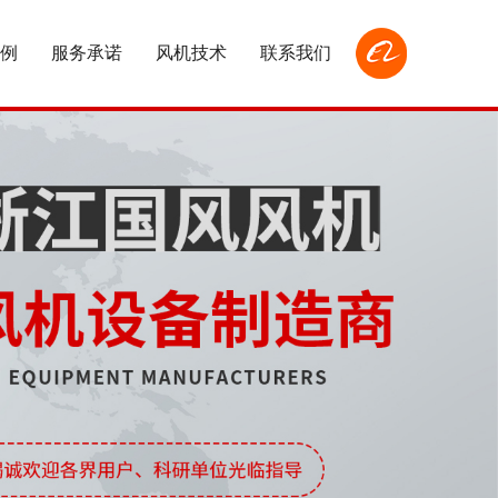
例
服务承诺
风机技术
联系我们