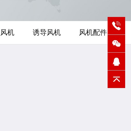
顶风机
诱导风机
风机配件