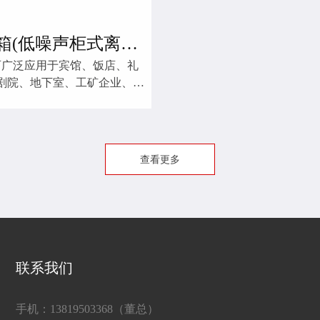
风机箱(低噪声柜式离心风机)
可广泛应用于宾馆、饭店、礼
剧院、地下室、工矿企业、办
公楼等场所
查看更多
联系我们
手机：13819503368（董总）