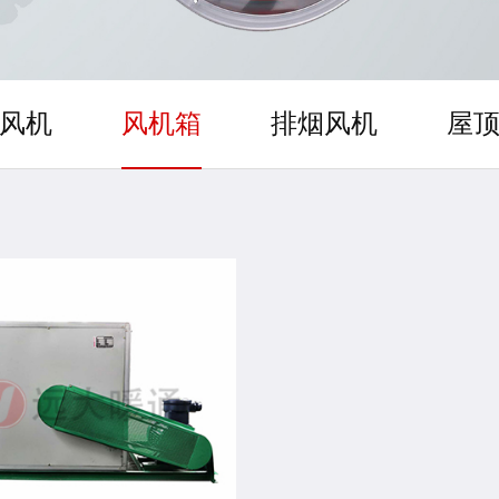
风机
风机箱
排烟风机
屋