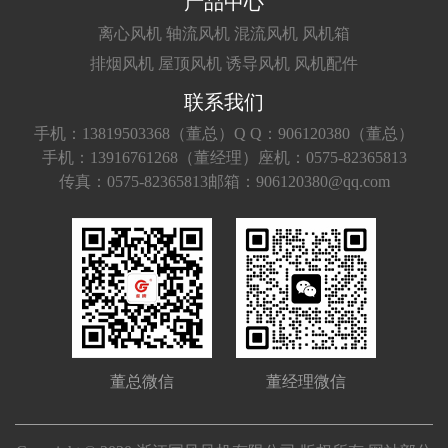
产品中心
离心风机
轴流风机
混流风机
风机箱
排烟风机
屋顶风机
诱导风机
风机配件
联系我们
手机：13819503368（董总）
Q Q：906120380（董总）
手机：13916761268（董经理）
座机：0575-82365813
传真：0575-82365813
邮箱：906120380@qq.com
董总微信
董经理微信