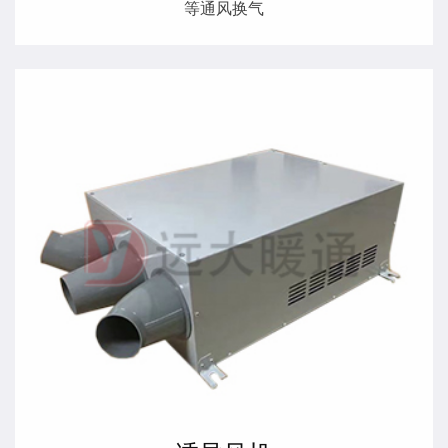
等通风换气