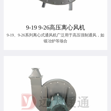
9-19 9-26高压离心风机
9-19、9-26系列离心式通风机广泛用于高压强制通风，如
锻冶炉等场合