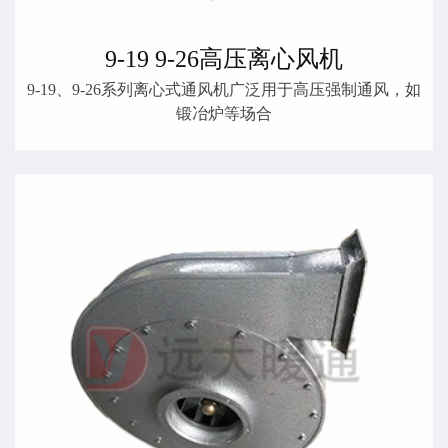
9-19 9-26高压离心风机
9-19、9-26系列离心式通风机广泛用于高压强制通风，如
锻冶炉等场合