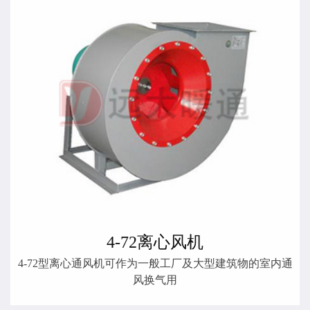
4-72离心风机
4-72型离心通风机可作为一般工厂及大型建筑物的室内通
风换气用