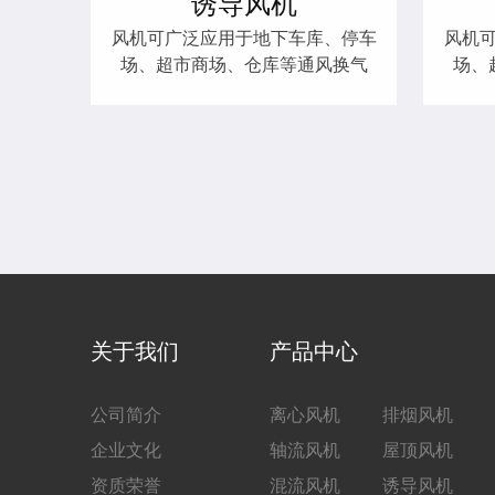
诱导风机
风机可广泛应用于地下车库、停车
风机
场、超市商场、仓库等通风换气
场、
关于我们
产品中心
公司简介
离心风机
排烟风机
企业文化
轴流风机
屋顶风机
资质荣誉
混流风机
诱导风机