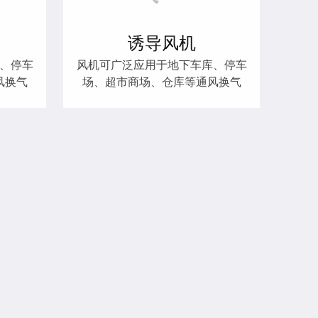
诱导风机
、停车
风机可广泛应用于地下车库、停车
风换气
场、超市商场、仓库等通风换气