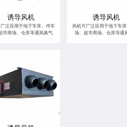
诱导风机
诱导风机
可广泛应用于地下车库、停车
风机可广泛应用于地下车库
超市商场、仓库等通风换气
场、超市商场、仓库等通