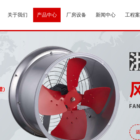
关于我们
产品中心
厂房设备
新闻中心
工程案