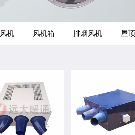
风机
风机箱
排烟风机
屋