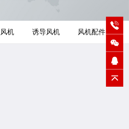
顶风机
诱导风机
风机配件