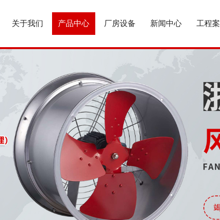
关于我们
产品中心
厂房设备
新闻中心
工程案