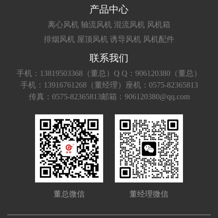
产品中心
离心风机
轴流风机
混流风机
风机箱
排烟风机
屋顶风机
诱导风机
风机配件
联系我们
手机：13819503368（董总）
Q Q：906120380（董总）
手机：13916761268（董经理）
座机：0575-82365813
传真：0575-82365813
邮箱：906120380@qq.com
董总微信
董经理微信