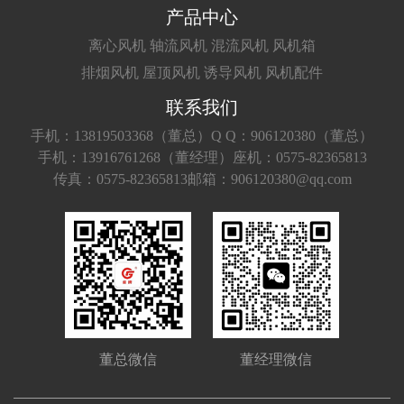
产品中心
离心风机
轴流风机
混流风机
风机箱
排烟风机
屋顶风机
诱导风机
风机配件
联系我们
手机：13819503368（董总）
Q Q：906120380（董总）
手机：13916761268（董经理）
座机：0575-82365813
传真：0575-82365813
邮箱：906120380@qq.com
董总微信
董经理微信