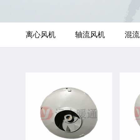
离心风机
轴流风机
混流