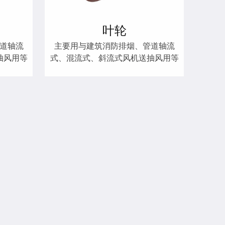
叶轮
道轴流
主要用与建筑消防排烟、管道轴流
抽风用等
式、混流式、斜流式风机送抽风用等