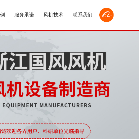
例
服务承诺
风机技术
联系我们