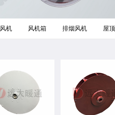
风机
风机箱
排烟风机
屋